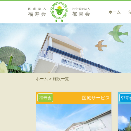
ホーム
医療サービス
藤戸クリニック
訪問看護ステーション 翡翠（ヒスイ）
在宅サービス
ホーム
施設一覧
小規模多機能型居宅介護 高梁
小規模多機能型居宅介護事業所 茶屋町の郷
福寿会
医療サービス
郁青
ヘルパーステーション 藍（アイ）