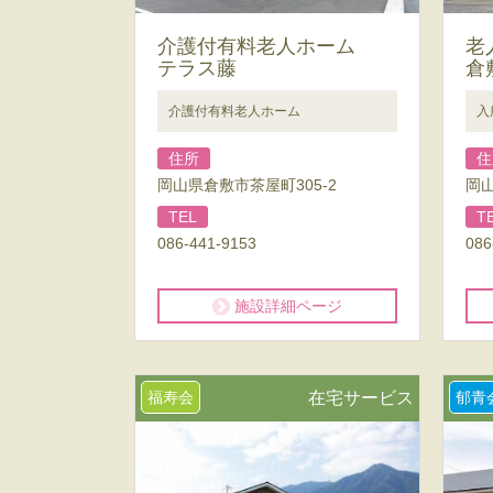
介護付有料老人ホーム
老
テラス藤
倉
介護付有料老人ホーム
入
住所
住
岡山県倉敷市茶屋町305-2
岡山
TEL
T
086-441-9153
086
施設詳細ページ
福寿会
在宅サービス
郁青