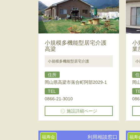
小規模多機能型居宅介護
小
高梁
業
小規模多機能型居宅介護
小
住所
住
岡山県高梁市落合町阿部2029-1
岡山
TEL
T
0866-21-3010
086
施設詳細ページ
福寿会
利用相談窓口
福寿