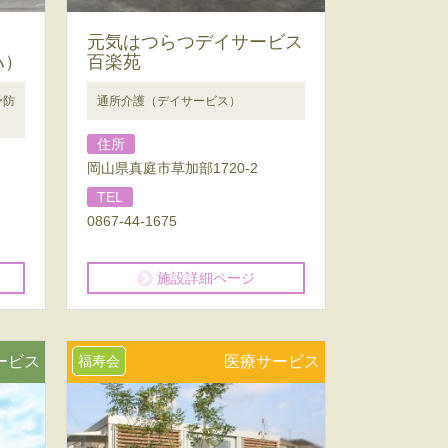
元気はつらつデイサービス
ハ）
百楽苑
予防
通所介護（デイサービス）
住所
岡山県真庭市草加部1720-2
TEL
0867-44-1675
施設詳細ページ
ービス
福寿会
医療サービス