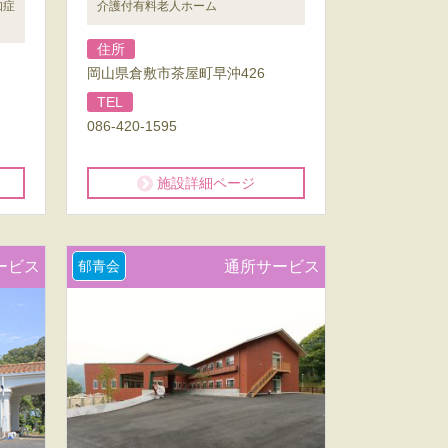
知症
介護付有料老人ホーム
住所
岡山県倉敷市茶屋町早沖426
TEL
086-420-1595
施設詳細ページ
ービス
郁青会
通所サービス