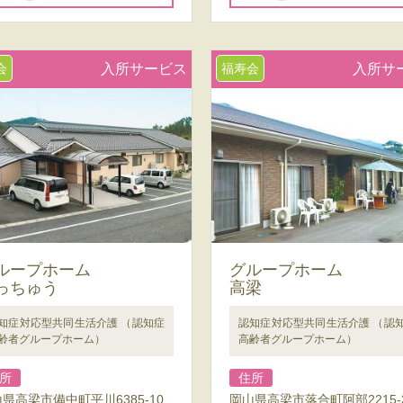
会
入所サービス
福寿会
入所サ
ループホーム
グループホーム
っちゅう
高梁
知症対応型共同生活介護 （認知症
認知症対応型共同生活介護 （認
齢者グループホーム）
高齢者グループホーム）
所
住所
県高梁市備中町平川6385-10
岡山県高梁市落合町阿部2215-