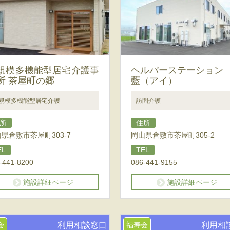
規模多機能型居宅介護事
ヘルパーステーション
所 茶屋町の郷
藍（アイ）
規模多機能型居宅介護
訪問介護
所
住所
県倉敷市茶屋町303-7
岡山県倉敷市茶屋町305-2
EL
TEL
-441-8200
086-441-9155
施設詳細ページ
施設詳細ページ
会
利用相談窓口
福寿会
利用相