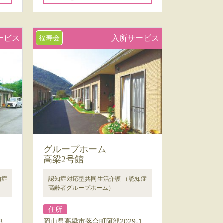
ービス
福寿会
入所サービス
グループホーム
高梁2号館
知症
認知症対応型共同生活介護 （認知症
高齢者グループホーム）
住所
3
岡山県高梁市落合町阿部2029-1