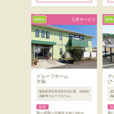
福寿会
入所サービス
福寿
グループホーム
グ
大福
び
認知症対応型共同生活介護 （認知症
認
高齢者グループホーム）
高
住所
住
岡山県岡山市南区大福1100-8
岡山