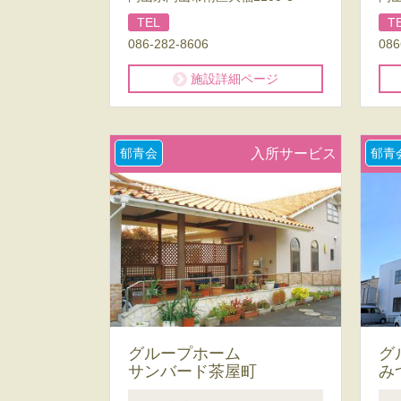
TEL
T
086-282-8606
086
施設詳細ページ
郁青会
入所サービス
郁青
グループホーム
グ
サンバード茶屋町
み