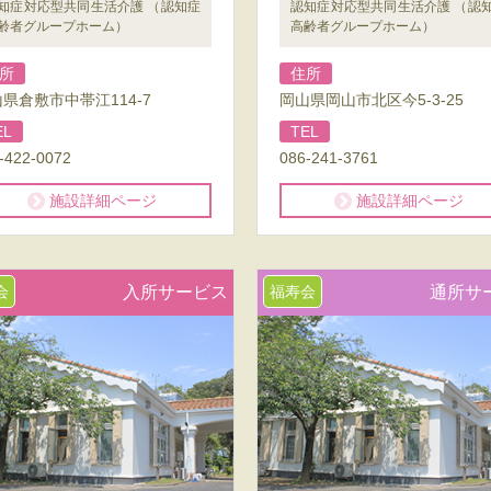
知症対応型共同生活介護 （認知症
認知症対応型共同生活介護 （認
齢者グループホーム）
高齢者グループホーム）
所
住所
県倉敷市中帯江114-7
岡山県岡山市北区今5-3-25
EL
TEL
-422-0072
086-241-3761
施設詳細ページ
施設詳細ページ
会
入所サービス
福寿会
通所サ