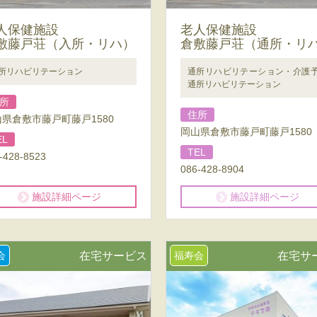
人保健施設
老人保健施設
敷藤戸荘（入所・リハ）
倉敷藤戸荘（通所・リ
所リハビリテーション
通所リハビリテーション・介護
通所リハビリテーション
所
住所
県倉敷市藤戸町藤戸1580
岡山県倉敷市藤戸町藤戸1580
EL
TEL
-428-8523
086-428-8904
施設詳細ページ
施設詳細ページ
会
在宅サービス
福寿会
在宅サ