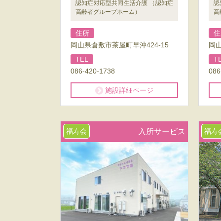
認知症対応型共同生活介護 （認知症
認
高齢者グループホーム）
高
住所
住
岡山県倉敷市茶屋町早沖424-15
岡山
TEL
T
086-420-1738
086
施設詳細ページ
福寿会
入所サービス
福寿