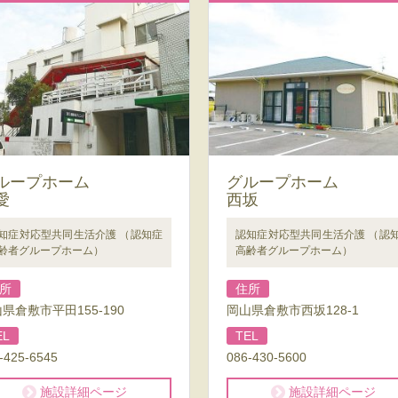
ループホーム
グループホーム
愛
西坂
知症対応型共同生活介護 （認知症
認知症対応型共同生活介護 （認
齢者グループホーム）
高齢者グループホーム）
所
住所
県倉敷市平田155-190
岡山県倉敷市西坂128-1
EL
TEL
-425-6545
086-430-5600
施設詳細ページ
施設詳細ページ