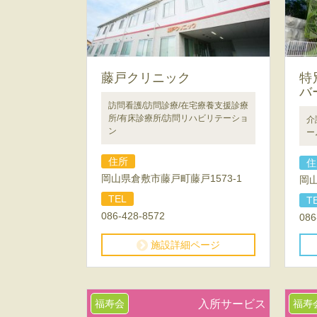
藤戸クリニック
特
バ
訪問看護/訪問診療/在宅療養支援診療
所/有床診療所/訪問リハビリテーショ
介
ン
ー
住所
住
岡山県倉敷市藤戸町藤戸1573-1
岡山
TEL
T
086-428-8572
086
施設詳細ページ
福寿会
入所サービス
福寿