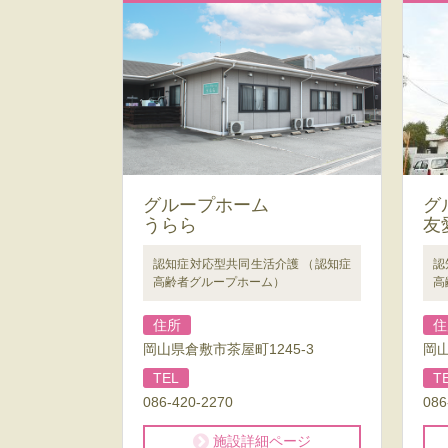
グループホーム
グ
うらら
友
認知症対応型共同生活介護 （認知症
認
高齢者グループホーム）
高
住所
住
岡山県倉敷市茶屋町1245-3
岡山
TEL
T
086-420-2270
086
施設詳細ページ