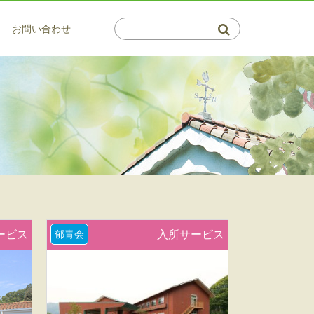
お問い合わせ
介護系サービス
通所サービス
会・郁青会について
保健施設 倉敷藤戸荘（通所・リハ）
サービス
概要図
はつらつデイサービス 百楽苑
サービス
マップ
サービス
ビスの利用相談窓口
利用相談窓口
・茶屋町 高齢者支援センター
介護支援事業所 ふじと
ービス
郁青会
入所サービス
プランセンター ふじいろ