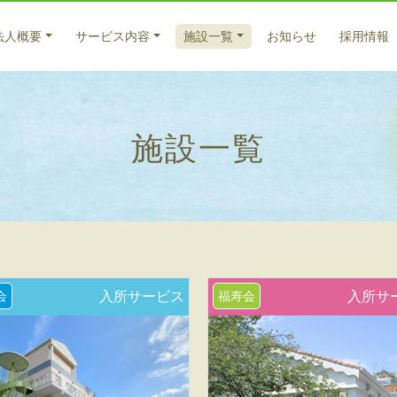
法人概要
サービス内容
施設一覧
お知らせ
採用情報
医療系サービス
入所サービス
法人概要
施設一覧
特別養護老人ホーム サンバードナーシングホーム
医療サービス
ごあいさつ
福寿
老人
入所
老人保健施設 倉敷藤戸荘（入所）
法人理念
法人
元気
通所
養護老人ホーム 百楽苑（入所）
理念
藤戸
在宅
グループホーム うらら
サー
グループホーム 友愛
グループホーム 西坂
天城
グループホーム 北畝
居宅
会
入所サービス
福寿会
入所サ
グループホーム 大福
ケア
グループホーム びっちゅう
グループホーム 高梁
グループホーム 高梁2号館
グループホーム サンバード茶屋町