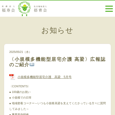
お知らせ
2025/05/21（水）
〈小規模多機能型居宅介護 高梁〉広報誌
のご紹介
小規模多機能型居宅介護 高梁 5月号
〈CONTENTS〉
●
100歳のお祝い
●
小規模での日常
●
地域密着コーナー～いつも小規模高梁を支えてくださっている方々に質問
してみました～
●
事業所内研修