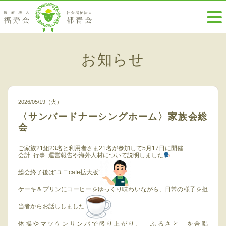
お知らせ
2026/05/19（火）
〈サンバードナーシングホーム〉家族会総
会
ご家族21組23名と利用者さま21名が参加して5月17日に開催
会計･行事･運営報告や海外人材について説明しました
総会終了後は“ユニcafe拡大版”
ケーキ＆プリンにコーヒーをゆっくり味わいながら、日常の様子を担
当者からお話ししました
体操やマツケンサンバで盛り上がり、「ふるさと」を合唱