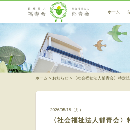
ホーム
医療サービス
藤戸クリニック
訪問看護ステーション 翡翠（ヒスイ）
在宅サービス
ホーム
お知らせ
〈社会福祉法人郁青会〉特定技
小規模多機能型居宅介護 高梁
小規模多機能型居宅介護事業所 茶屋町の郷
ヘルパーステーション 藍（アイ）
2026/05/18（月）
〈社会福祉法人郁青会〉