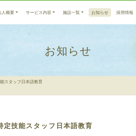
法人概要
サービス内容
施設一覧
お知らせ
採用情報
医療系サービス
入所サービス
法人概要
お知らせ
特別養護老人ホーム サンバードナーシングホーム
医療サービス
ごあいさつ
福寿
老人
入所
老人保健施設 倉敷藤戸荘（入所）
法人理念
法人
元気
通所
養護老人ホーム 百楽苑（入所）
理念
藤戸
在宅
グループホーム うらら
サー
能スタッフ日本語教育
グループホーム 友愛
グループホーム 西坂
天城
グループホーム 北畝
居宅
グループホーム 大福
ケア
グループホーム びっちゅう
グループホーム 高梁
特定技能スタッフ日本語教育
グループホーム 高梁2号館
グループホーム サンバード茶屋町