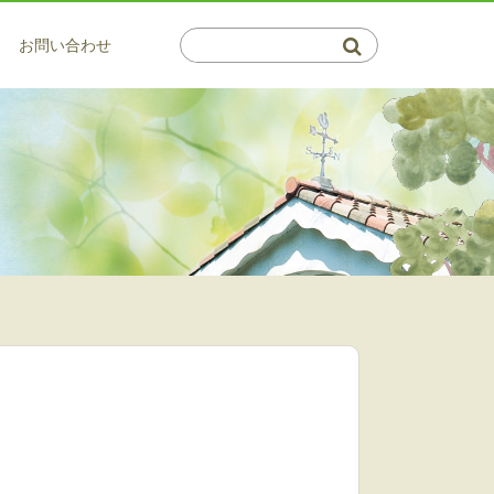
お問い合わせ
介護系サービス
通所サービス
会・郁青会について
保健施設 倉敷藤戸荘（通所・リハ）
サービス
概要図
はつらつデイサービス 百楽苑
サービス
マップ
サービス
ビスの利用相談窓口
利用相談窓口
・茶屋町 高齢者支援センター
介護支援事業所 ふじと
プランセンター ふじいろ