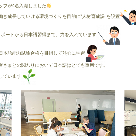
ッフが4名入職しました
グループホーム みつばちハウス
グループホーム 大元シルバーメイツ
働き成長していける環境づくりを目的に”人材育成課”を設置
介護付有料老人ホーム 恵風
介護付有料老人ホーム テラス藤
サポートから日本語習得まで、力を入れています
老人保健施設 倉敷藤戸荘（入所・リハ）
日本語能力試験合格を目指して熱心に学習
者さまとの関わりにおいて日本語はとても重用です。
しています