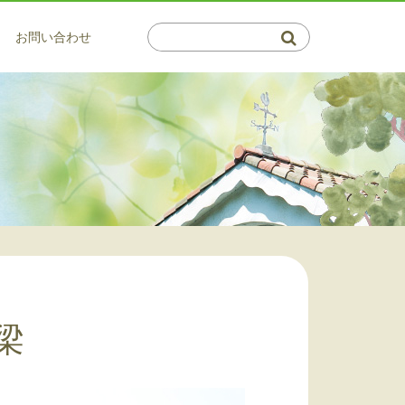
お問い合わせ
介護系サービス
通所サービス
会・郁青会について
保健施設 倉敷藤戸荘（通所・リハ）
サービス
概要図
はつらつデイサービス 百楽苑
サービス
マップ
サービス
ビスの利用相談窓口
利用相談窓口
・茶屋町 高齢者支援センター
介護支援事業所 ふじと
プランセンター ふじいろ
梁