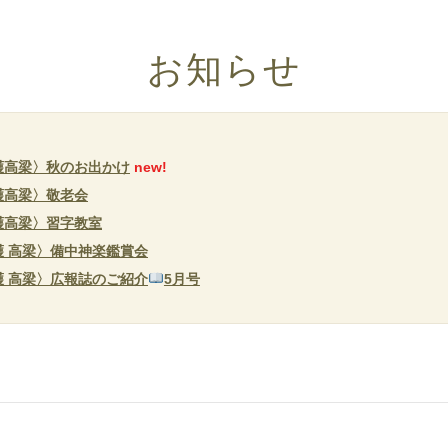
お知らせ
介護高梁〉秋のお出かけ
new!
介護高梁〉敬老会
介護高梁〉習字教室
介護 高梁〉備中神楽鑑賞会
介護 高梁〉広報誌のご紹介
5月号