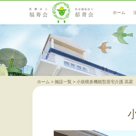
ホーム
医療サービス
藤戸クリニック
訪問看護ステーション 翡翠（ヒスイ）
在宅サービス
ホーム
施設一覧
小規模多機能型居宅介護 高梁
小規模多機能型居宅介護 高梁
小規模多機能型居宅介護事業所 茶屋町の郷
ヘルパーステーション 藍（アイ）