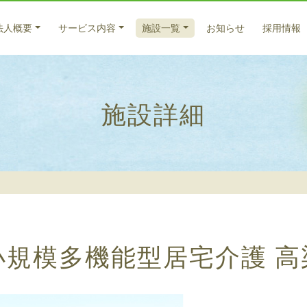
法人概要
サービス内容
施設一覧
お知らせ
採用情報
医療系サービス
入所サービス
法人概要
施設詳細
特別養護老人ホーム サンバードナーシングホーム
医療サービス
ごあいさつ
福寿
老人
入所
老人保健施設 倉敷藤戸荘（入所）
法人理念
法人
元気
通所
養護老人ホーム 百楽苑（入所）
理念
藤戸
在宅
グループホーム うらら
サー
グループホーム 友愛
グループホーム 西坂
天城
グループホーム 北畝
居宅
グループホーム 大福
ケア
小規模多機能型居宅介護
高
グループホーム びっちゅう
グループホーム 高梁
グループホーム 高梁2号館
グループホーム サンバード茶屋町