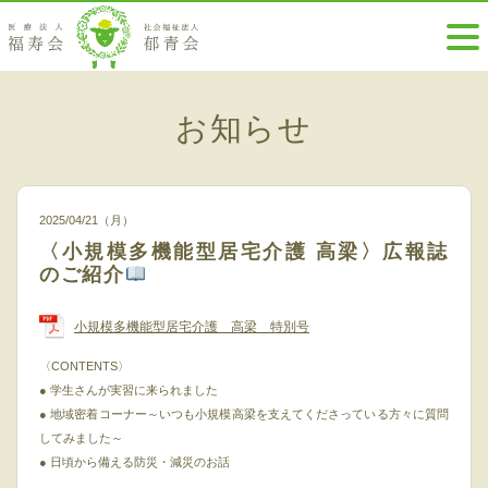
お知らせ
2025/04/21（月）
〈小規模多機能型居宅介護 高梁〉広報誌
のご紹介
小規模多機能型居宅介護 高梁 特別号
〈CONTENTS〉
●
学生さんが実習に来られました
●
地域密着コーナー～いつも小規模高梁を支えてくださっている方々に質問
してみました～
●
日頃から備える防災・減災のお話