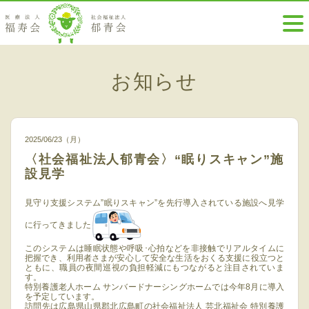
お知らせ
2025/06/23（月）
〈社会福祉法人郁青会〉“眠りスキャン”施
設見学
見守り支援システム”眠りスキャン”を先行導入されている施設へ見学
に行ってきました
このシステムは睡眠状態や呼吸･心拍などを非接触でリアルタイムに
把握でき、利用者さまが安心して安全な生活をおくる支援に役立つと
ともに、職員の夜間巡視の負担軽減にもつながると注目されていま
す。
特別養護老人ホーム サンバードナーシングホームでは今年8月に導入
を予定しています。
訪問先は広島県山県郡北広島町の社会福祉法人 芸北福祉会 特別養護