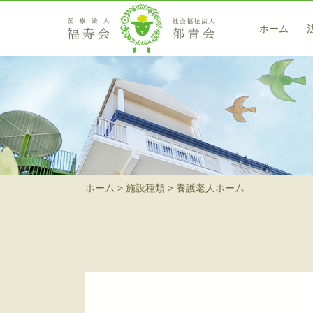
ホーム
医療サービス
藤戸クリニック
訪問看護ステーション 翡翠（ヒスイ）
在宅サービス
ホーム
施設種類
養護老人ホーム
小規模多機能型居宅介護 高梁
小規模多機能型居宅介護事業所 茶屋町の郷
ヘルパーステーション 藍（アイ）