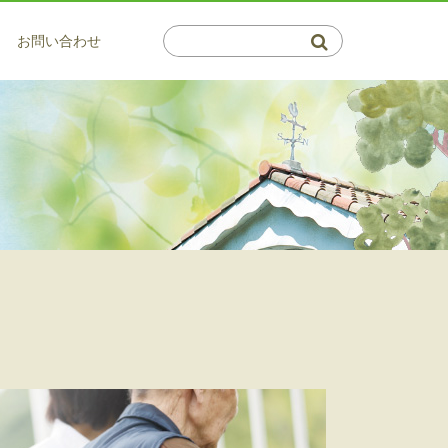
お問い合わせ
介護系サービス
通所サービス
会・郁青会について
保健施設 倉敷藤戸荘（通所・リハ）
サービス
概要図
はつらつデイサービス 百楽苑
サービス
マップ
サービス
ビスの利用相談窓口
利用相談窓口
・茶屋町 高齢者支援センター
介護支援事業所 ふじと
プランセンター ふじいろ