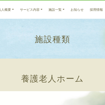
法人概要
サービス内容
施設一覧
お知らせ
採用情報
医療系サービス
入所サービス
法人概要
施設種類
特別養護老人ホーム サンバードナーシングホーム
医療サービス
ごあいさつ
福寿
老人
入所
老人保健施設 倉敷藤戸荘（入所）
法人理念
法人
元気
通所
養護老人ホーム 百楽苑（入所）
理念
藤戸
在宅
グループホーム うらら
サー
グループホーム 友愛
グループホーム 西坂
天城
グループホーム 北畝
養護老人ホーム
居宅
グループホーム 大福
ケア
グループホーム びっちゅう
グループホーム 高梁
グループホーム 高梁2号館
グループホーム サンバード茶屋町