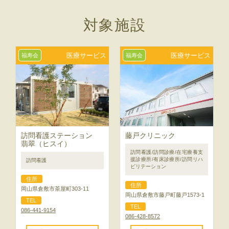
対象施設
医療サービス
医療サービス
福寿会
福寿会
訪問看護ステーション
藤戸クリニック
翡翠（ヒスイ）
訪問看護/訪問診療/在宅療養支
援診療所/有床診療所/訪問リハ
訪問看護
ビリテーション
住所
住所
岡山県倉敷市茶屋町303-11
岡山県倉敷市藤戸町藤戸1573-1
TEL
TEL
086-441-9154
086-428-8572