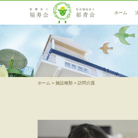
ホーム
医療サービス
藤戸クリニック
訪問看護ステーション 翡翠（ヒスイ）
在宅サービス
ホーム
施設種類
訪問介護
小規模多機能型居宅介護 高梁
小規模多機能型居宅介護事業所 茶屋町の郷
ヘルパーステーション 藍（アイ）