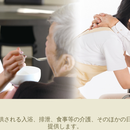
グループホーム みつばちハウス
グループホーム 大元シルバーメイツ
介護付有料老人ホーム 恵風
介護付有料老人ホーム テラス藤
老人保健施設 倉敷藤戸荘（入所・リハ）
供される入浴、排泄、食事等の介護、そのほかの
提供します。