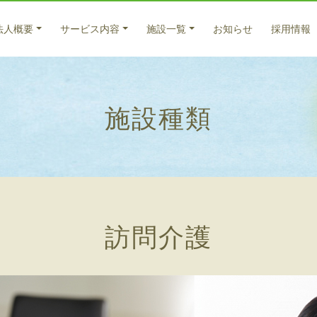
法人概要
サービス内容
施設一覧
お知らせ
採用情報
医療系サービス
入所サービス
法人概要
施設種類
特別養護老人ホーム サンバードナーシングホーム
医療サービス
ごあいさつ
福寿
老人
入所
老人保健施設 倉敷藤戸荘（入所）
法人理念
法人
元気
通所
養護老人ホーム 百楽苑（入所）
理念
藤戸
在宅
グループホーム うらら
サー
グループホーム 友愛
グループホーム 西坂
天城
グループホーム 北畝
訪問介護
居宅
グループホーム 大福
ケア
グループホーム びっちゅう
グループホーム 高梁
グループホーム 高梁2号館
グループホーム サンバード茶屋町