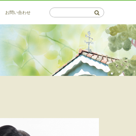
お問い合わせ
介護系サービス
通所サービス
会・郁青会について
保健施設 倉敷藤戸荘（通所・リハ）
サービス
概要図
はつらつデイサービス 百楽苑
サービス
マップ
サービス
ビスの利用相談窓口
利用相談窓口
・茶屋町 高齢者支援センター
介護支援事業所 ふじと
プランセンター ふじいろ