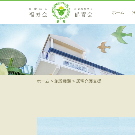
ホーム
医療サービス
藤戸クリニック
訪問看護ステーション 翡翠（ヒスイ）
在宅サービス
ホーム
施設種類
居宅介護支援
小規模多機能型居宅介護 高梁
小規模多機能型居宅介護事業所 茶屋町の郷
ヘルパーステーション 藍（アイ）