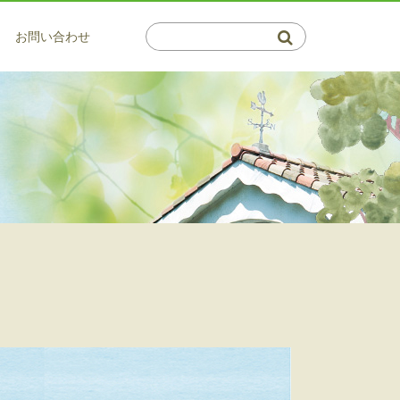
お問い合わせ
介護系サービス
通所サービス
会・郁青会について
保健施設 倉敷藤戸荘（通所・リハ）
サービス
概要図
はつらつデイサービス 百楽苑
サービス
マップ
サービス
ビスの利用相談窓口
利用相談窓口
・茶屋町 高齢者支援センター
介護支援事業所 ふじと
プランセンター ふじいろ