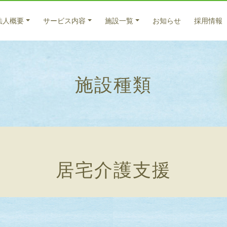
法人概要
サービス内容
施設一覧
お知らせ
採用情報
医療系サービス
入所サービス
法人概要
施設種類
特別養護老人ホーム サンバードナーシングホーム
医療サービス
ごあいさつ
福寿
老人
入所
老人保健施設 倉敷藤戸荘（入所）
法人理念
法人
元気
通所
養護老人ホーム 百楽苑（入所）
理念
藤戸
在宅
グループホーム うらら
サー
グループホーム 友愛
グループホーム 西坂
天城
グループホーム 北畝
居宅介護支援
居宅
グループホーム 大福
ケア
グループホーム びっちゅう
グループホーム 高梁
グループホーム 高梁2号館
グループホーム サンバード茶屋町