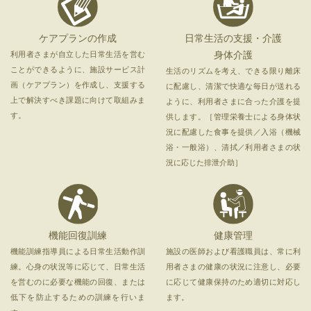
ケアプランの作成
日常生活の支援・介護
身体介護
利用者さまが自立した日常生活を営む
ことができるように、施設サービス計
生活のリズムを考え、できる限り離床
画（ケアプラン）を作成し、支援する
に配慮し、清潔で快適な毎日が送れる
上で解決すべき課題に向けて取組みま
ように、利用者さまに合った介護を提
す。
供します。［管理栄養士による身体状
況に配慮した食事を提供／入浴（機械
浴・一般浴）、清拭／利用者さまの状
況に応じた排泄介助］
機能回復訓練
健康管理
機能訓練指導員による日常生活動作訓
施設の医師および看護職員は、常に利
練。心身の状況等に応じて、日常生活
用者さまの健康の状況に注意し、必要
を営むのに必要な機能の回復、または
に応じて健康保持のため適切に対応し
低下を防止するための訓練を行いま
ます。